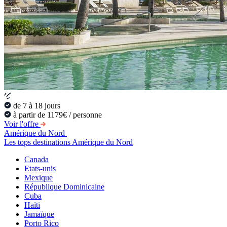
de 7 à 18 jours
à partir de 1179€ / personne
Voir l'offre
Amérique du Nord
Les tops destinations Amérique du Nord
Canada
Etats-unis
Mexique
République Dominicaine
Cuba
Haïti
Jamaïque
Porto Rico