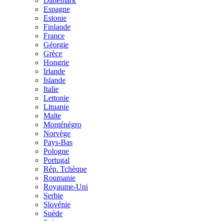
Danemark
Espagne
Estonie
Finlande
France
Géorgie
Grèce
Hongrie
Irlande
Islande
Italie
Lettonie
Lituanie
Malte
Monténégro
Norvège
Pays-Bas
Pologne
Portugal
Rép. Tchèque
Roumanie
Royaume-Uni
Serbie
Slovénie
Suède