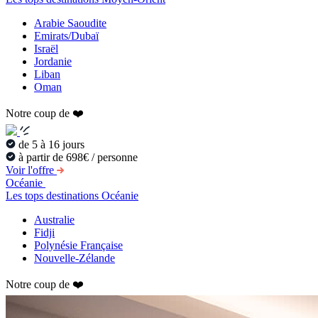
Arabie Saoudite
Emirats/Dubaï
Israël
Jordanie
Liban
Oman
Notre coup de ❤️
de 5 à 16 jours
à partir de 698€ / personne
Voir l'offre
Océanie
Les tops destinations Océanie
Australie
Fidji
Polynésie Française
Nouvelle-Zélande
Notre coup de ❤️