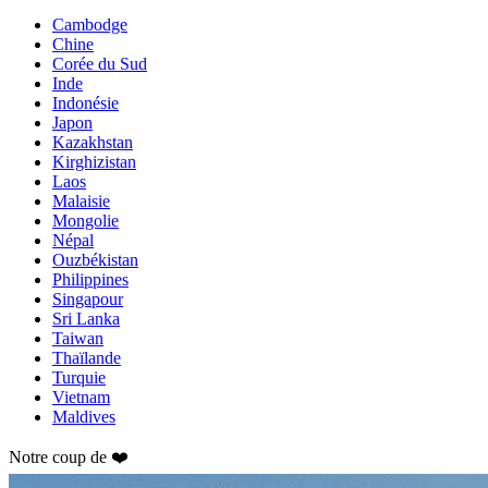
Cambodge
Chine
Corée du Sud
Inde
Indonésie
Japon
Kazakhstan
Kirghizistan
Laos
Malaisie
Mongolie
Népal
Ouzbékistan
Philippines
Singapour
Sri Lanka
Taiwan
Thaïlande
Turquie
Vietnam
Maldives
Notre coup de ❤️