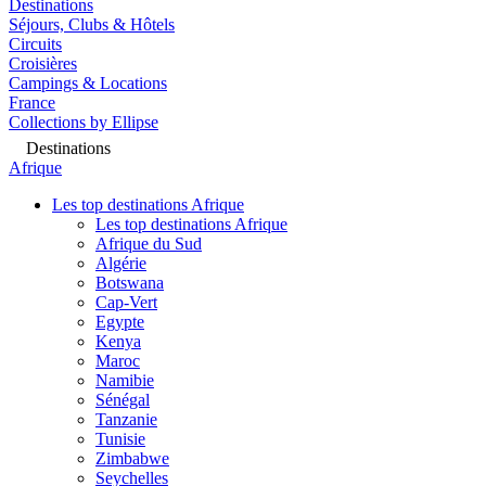
Destinations
Séjours, Clubs & Hôtels
Circuits
Croisières
Campings & Locations
France
Collections by Ellipse
Destinations
Afrique
Les top destinations Afrique
Les top destinations Afrique
Afrique du Sud
Algérie
Botswana
Cap-Vert
Egypte
Kenya
Maroc
Namibie
Sénégal
Tanzanie
Tunisie
Zimbabwe
Seychelles