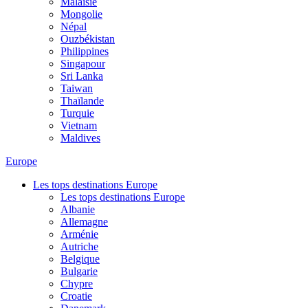
Malaisie
Mongolie
Népal
Ouzbékistan
Philippines
Singapour
Sri Lanka
Taiwan
Thaïlande
Turquie
Vietnam
Maldives
Europe
Les tops destinations Europe
Les tops destinations Europe
Albanie
Allemagne
Arménie
Autriche
Belgique
Bulgarie
Chypre
Croatie