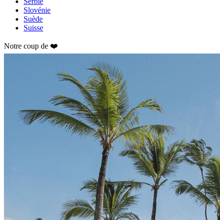
Serbie
Slovénie
Suède
Suisse
Notre coup de ❤️