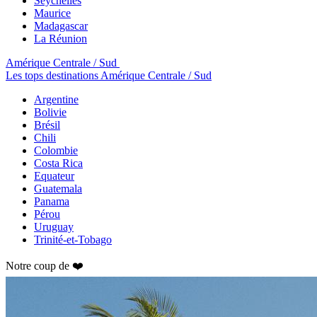
Seychelles
Maurice
Madagascar
La Réunion
Amérique Centrale / Sud
Les tops destinations Amérique Centrale / Sud
Argentine
Bolivie
Brésil
Chili
Colombie
Costa Rica
Equateur
Guatemala
Panama
Pérou
Uruguay
Trinité-et-Tobago
Notre coup de ❤️