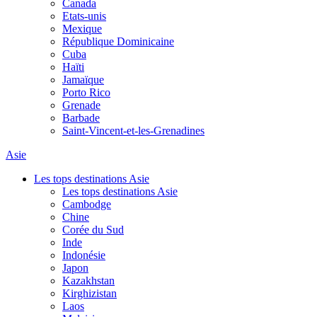
Canada
Etats-unis
Mexique
République Dominicaine
Cuba
Haïti
Jamaïque
Porto Rico
Grenade
Barbade
Saint-Vincent-et-les-Grenadines
Asie
Les tops destinations Asie
Les tops destinations Asie
Cambodge
Chine
Corée du Sud
Inde
Indonésie
Japon
Kazakhstan
Kirghizistan
Laos