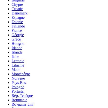
Bulgarie
Chypre
Croatie
Danemark
Espagne
Estonie
Finlande
France
Géorgie
Grèce
Hongrie
Irlande
Islande
Italie
Lettonie
Lituanie
Malte
Monténégro
Norvège
Pays-Bas
Pologne
Portugal
Rép. Tchèque
Roumanie
Royaume-Uni