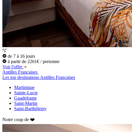
de 7 à 16 jours
à partir de 2261€ / personne
Voir l'offre
Antilles Françaises
Les top destinations Antilles Françaises
Martinique
Sainte-Lucie
Guadeloupe
Saint-Martin
Saint-Barthélemy
Notre coup de ❤️